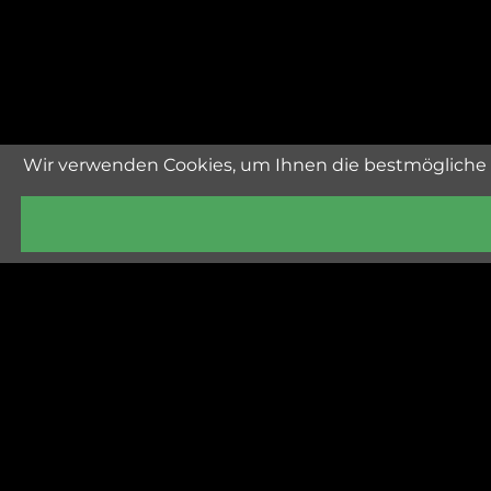
Wir verwenden Cookies, um Ihnen die bestmögliche 
Höf 88, A-558