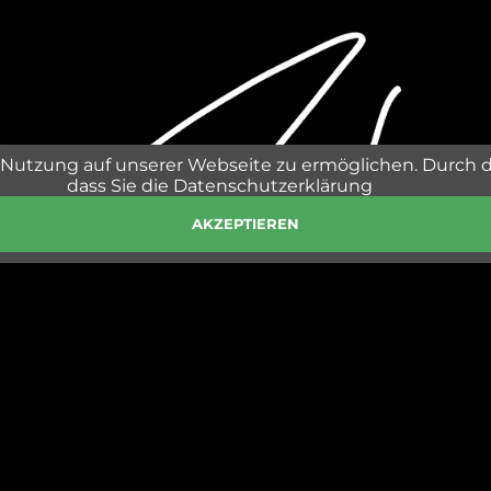
Nutzung auf unserer Webseite zu ermöglichen. Durch 
dass Sie die Datenschutzerklärung
AKZEPTIEREN
RUSTY MANAGEMENT INTERNATIONAL
2 St. Michael im Lungau, Mobil: +43 664/ 30 145 86,
managem
Navigation
SHOP
PRESSE
IMPRESSUM & DATENSCHUTZ
überspringen