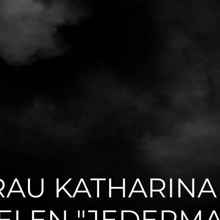
RAU KATHARINA 
IELEN "JEDERM