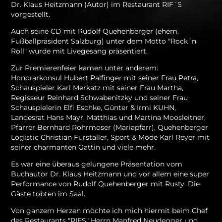
Dr. Klaus Heitzmann (Autor) im Restaurant RIF´S
vorgestellt.
Auch seine CD mit Rudolf Quehenberger (ehem.
Fußballpräsident Salzburg) unter dem Motto "Rock´n
Roll" wurde mit Livegesang präsentiert.
Zur Premierenfeier kamen unter anderem:
Honorarkonsul Hubert Palfinger mit seiner Frau Petra,
Schauspieler Karl Merkatz mit seiner Frau Martha,
Regisseur Reinhard Schwabenitzky und seiner Frau
Schauspielerin Elfi Eschke, Günter & Irmi KUHN,
Landesrat Hans Mayr, Matthias und Martina Moosleitner,
Pfarrer Bernhard Rohrmoser (Mariapfarr), Quehenberger
Logistic Christian Fürstaller, Sport & Mode Karl Reyer mit
seiner charmanten Gattin und viele mehr.
Es war eine überaus gelungene Präsentation vom
Buchautor Dr. Klaus Heitzmann und vor allem eine super
Performance von Rudolf Quehenberger mit Rusty. Die
Gäste tobten im Saal.
Von ganzem Herzen möchte ich mich hiermit beim Chef
des Restaurants "RIFS" Herrn Manfred Neudegger und