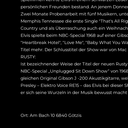
persönlichen Freunden bestand. An jenem Donner
Zwei Monate Probenarbeit mit fünf Musikern, unte
Memphis Tennessee die erste Single "That's All R
Country und als Überraschung auch ein Weihnacht
Elvis spielte beim NBC-Special 1968 auf einer Gi
"Heartbreak Hotel", "Love Me", "Baby What You Wan
Titel mehr. Der Schlusstitel der Show war von Mac
RUSTY:
Ist bezeichnender Weise der Titel der neuen Rust
NBC-Special „Unplugged Sit Down Show“ von 1968 na
gleichen Original Gibson J -200 Akustikgitarre, wel
Presley – Elektro Voice RE15 – das Elvis bei diese
er sich seine Wurzeln in der Musik bewusst mach
Ort: Am Bach 10 6840 Götzis