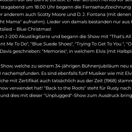
stagabend um 18.00 Uhr begann die Fernsehaufzeichnung v
r anderem auch Scotty Moore und D. J. Fontana (mit denen e
ight Mama" aufnahm). Lieder von damals bestanden nur aus Hi
slied – Blue Christmas!
bson J-200 Akustikgitarre und begann die Show mit "That's A
t Me To Do", "Blue Suede Shoes", "Trying To Get To You ", "
 Davis geschrieben: "Memories", in welchem Elvis (mit Halbpl
y Show, welche zu seinem 34-jährigen Bühnenjubiläum neu ei
chempfunden. Es sind ebenfalls fünf Musiker wie mit Elvis 
che mit Zertifikat auch tatsächlich aus der Zeit (1968) stam
r Show verwendet hat! "Back to the Roots" steht für Rusty nac
t und dies mit dieser "Unplugged"-Show zum Ausdruck bring