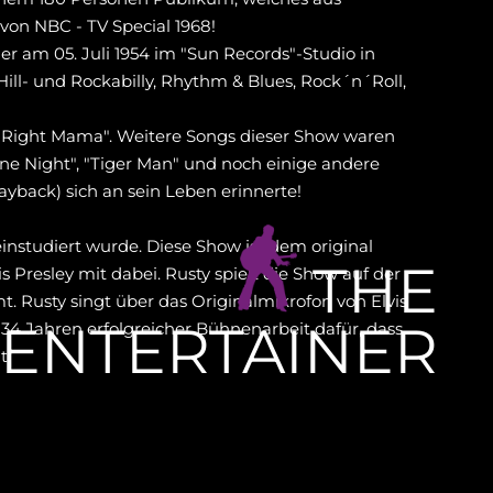
on NBC - TV Special 1968!
r am 05. Juli 1954 im "Sun Records"-Studio in
ll- und Rockabilly, Rhythm & Blues, Rock´n´Roll,
ll Right Mama". Weitere Songs dieser Show waren
One Night", "Tiger Man" und noch einige andere
ayback) sich an sein Leben erinnerte!
nstudiert wurde. Diese Show ist dem original
THE
Presley mit dabei. Rusty spielt die Show auf der
mt. Rusty singt über das Originalmikrofon von Elvis
ENTERTAINER
h 34 Jahren erfolgreicher Bühnenarbeit dafür, dass
t!