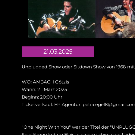
21.03.2025
Unplugged Show oder Sitdown Show von 1968 mit 5
WO: AMBACH Götzis
Wann: 21. März 2025
Beginn: 20:00 Uhr
Ticketverkauf: EP Agentur: petra.egel8@gmail.com
"One Night With You" war der Titel der "UNPLUGG
Spielfilmen kehrte Elvis in einem schwarzen Lede