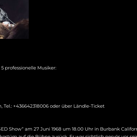
 professionelle Musiker:
, Tel.: +436642318006 oder über Ländle-Ticket
ED Show“ am 27 Juni 1968 um 18.00 Uhr in Burbank Californ
rkostüm auf die Bühne zurück. Er war sichtlich nervös vor 