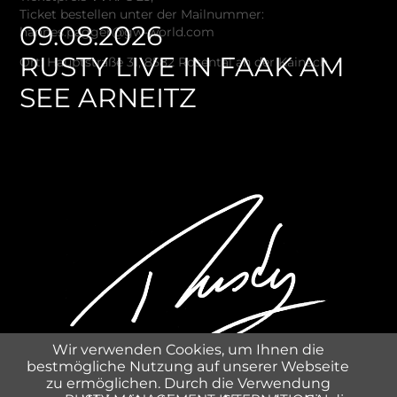
Ticket bestellen unter der Mailnummer:
09.08.2026
hannes.pagger@gw-world.com
RUSTY LIVE IN FAAK AM
Ort: Hauptstraße 31, 8582 Rosental an der Kainach
SEE ARNEITZ
Wir verwenden Cookies, um Ihnen die
bestmögliche Nutzung auf unserer Webseite
zu ermöglichen. Durch die Verwendung