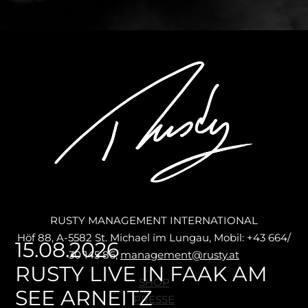
RUSTY MANAGEMENT INTERNATIONAL
Höf 88, A-5582 St. Michael im Lungau, Mobil: +43 664/
15.08.2026
30 145 86,
management@rusty.at
RUSTY LIVE IN FAAK AM
Navigation
SHOP
überspringen
SEE ARNEITZ
PRESSE