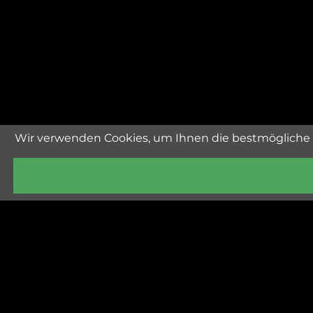
Wir verwenden Cookies, um Ihnen die bestmögliche 
Höf 88, A-558